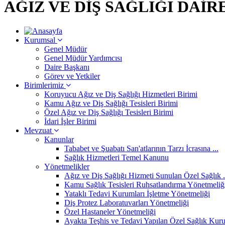
AĞIZ VE DİŞ SAĞLIĞI DAİR
Kurumsal
Genel Müdür
Genel Müdür Yardımcısı
Daire Başkanı
Görev ve Yetkiler
Birimlerimiz
Koruyucu Ağız ve Diş Sağlığı Hizmetleri Birimi
Kamu Ağız ve Diş Sağlığı Tesisleri Birimi
Özel Ağız ve Diş Sağlığı Tesisleri Birimi
İdari İşler Birimi
Mevzuat
Kanunlar
Tababet ve Şuabatı San'atlarının Tarzı İcrasına ...
Sağlık Hizmetleri Temel Kanunu
Yönetmelikler
Ağız ve Diş Sağlığı Hizmeti Sunulan Özel Sağlık .
Kamu Sağlık Tesisleri Ruhsatlandırma Yönetmeliğ
Yataklı Tedavi Kurumları İşletme Yönetmeliği
Diş Protez Laboratuvarları Yönetmeliği
Özel Hastaneler Yönetmeliği
Ayakta Teşhis ve Tedavi Yapılan Özel Sağlık Kurulu