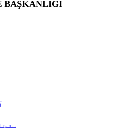
E BAŞKANLIĞI
..
i
şları ...