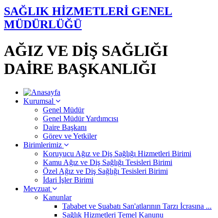
SAĞLIK HİZMETLERİ GENEL
MÜDÜRLÜĞÜ
AĞIZ VE DİŞ SAĞLIĞI
DAİRE BAŞKANLIĞI
Kurumsal
Genel Müdür
Genel Müdür Yardımcısı
Daire Başkanı
Görev ve Yetkiler
Birimlerimiz
Koruyucu Ağız ve Diş Sağlığı Hizmetleri Birimi
Kamu Ağız ve Diş Sağlığı Tesisleri Birimi
Özel Ağız ve Diş Sağlığı Tesisleri Birimi
İdari İşler Birimi
Mevzuat
Kanunlar
Tababet ve Şuabatı San'atlarının Tarzı İcrasına ...
Sağlık Hizmetleri Temel Kanunu