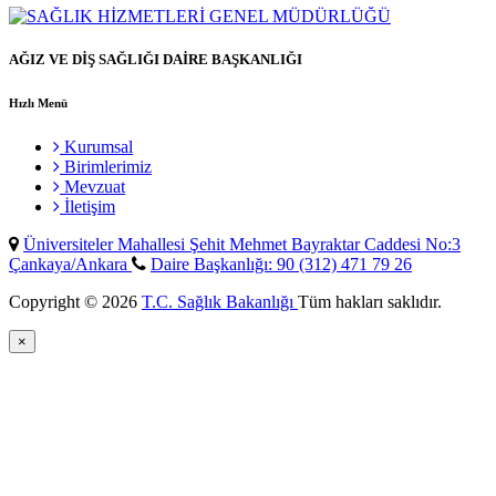
AĞIZ VE DİŞ SAĞLIĞI DAİRE BAŞKANLIĞI
Hızlı Menü
Kurumsal
Birimlerimiz
Mevzuat
İletişim
Üniversiteler Mahallesi Şehit Mehmet Bayraktar Caddesi No:3
Çankaya/Ankara
Daire Başkanlığı: 90 (312) 471 79 26
Copyright © 2026
T.C. Sağlık Bakanlığı
Tüm hakları saklıdır.
×