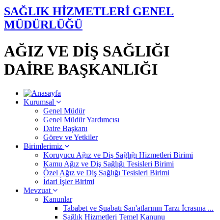
SAĞLIK HİZMETLERİ GENEL
MÜDÜRLÜĞÜ
AĞIZ VE DİŞ SAĞLIĞI
DAİRE BAŞKANLIĞI
Kurumsal
Genel Müdür
Genel Müdür Yardımcısı
Daire Başkanı
Görev ve Yetkiler
Birimlerimiz
Koruyucu Ağız ve Diş Sağlığı Hizmetleri Birimi
Kamu Ağız ve Diş Sağlığı Tesisleri Birimi
Özel Ağız ve Diş Sağlığı Tesisleri Birimi
İdari İşler Birimi
Mevzuat
Kanunlar
Tababet ve Şuabatı San'atlarının Tarzı İcrasına ...
Sağlık Hizmetleri Temel Kanunu