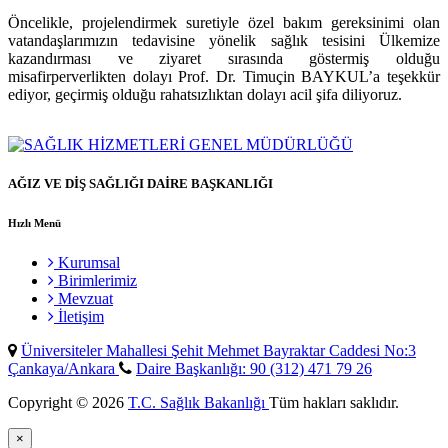
Öncelikle, projelendirmek suretiyle özel bakım gereksinimi olan
vatandaşlarımızın tedavisine yönelik sağlık tesisini Ülkemize
kazandırması ve ziyaret sırasında göstermiş olduğu
misafirperverlikten dolayı Prof. Dr. Timuçin BAYKUL’a teşekkür
ediyor, geçirmiş olduğu rahatsızlıktan dolayı acil şifa diliyoruz.
AĞIZ VE DİŞ SAĞLIĞI DAİRE BAŞKANLIĞI
Hızlı Menü
Kurumsal
Birimlerimiz
Mevzuat
İletişim
Üniversiteler Mahallesi Şehit Mehmet Bayraktar Caddesi No:3
Çankaya/Ankara
Daire Başkanlığı: 90 (312) 471 79 26
Copyright © 2026
T.C. Sağlık Bakanlığı
Tüm hakları saklıdır.
×